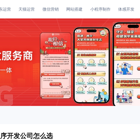
东运营
天猫运营
微信营销
网站搭建
小程序制作
体感开发
程序开发公司怎么选