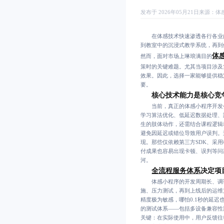
发布于 2026年05月21日
来源：
体
在体感技术快速渗透各行各业的
到教室中的沉浸式教学系统，再到
体
然而，面对市场上琳琅满目的
策时的关键难题。尤其当项目涉及
效果。因此，选择一家能够提供稳
要。
核心技术能力是核心竞
当前，真正的体感小程序开发公司
学习算法优化、低延迟数据处理、
生的肢体动作，还需结合课程逻辑
避免因延迟或错位导致用户误判。
现。那些仅依赖第三方SDK、采
付成果也容易出现卡顿、误判等问
河。
全流程服务体系
决定项
体感小程序的开发周期长、调试
施、压力测试，再到上线后的运维
精度极为敏感，哪怕0.1秒的延
的测试体系——包括多设备兼容性
关键：在实际使用中，用户反馈往