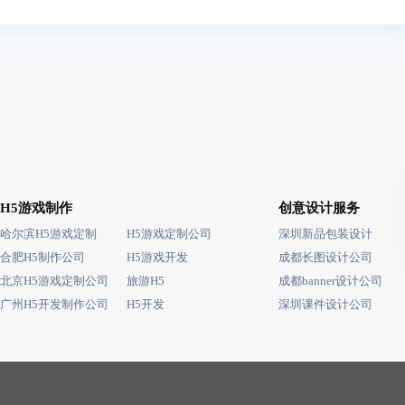
H5游戏制作
创意设计服务
哈尔滨H5游戏定制
H5游戏定制公司
深圳新品包装设计
合肥H5制作公司
H5游戏开发
成都长图设计公司
北京H5游戏定制公司
旅游H5
成都banner设计公司
广州H5开发制作公司
H5开发
深圳课件设计公司