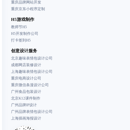
重庆品牌网站开发
重庆京东小程序定制
H5游戏制作
教师节H5
H5开发制作公司
打卡签到H5
创意设计服务
北京趣味表情包设计公司
成都网店装修设计
上海趣味表情包设计公司
重庆电商设计公司
重庆微信条漫设计公司
广州食品包装设计
北京K12课件制作
广州品牌IP设计
广州品牌表情包设计公司
上海插画海报设计