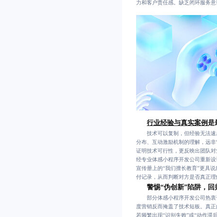
力和客户责任感。缺乏闭环服务意
行业经验与真实案例
是
技术可以复制，但经验无法速成
分布、互动激励机制的理解，远非
证明技术可行性，更反映出团队对
经专业体感小程序开发公司重新设
宣传册上的“我们擅长教育”更具
付记录，从而判断对方是否真正理
警惕“伪创新”陷阱，回
部分体感小程序开发公司热衷于包
度营销反而掩盖了技术短板。真正
若频繁出现“识别失败”或“动作