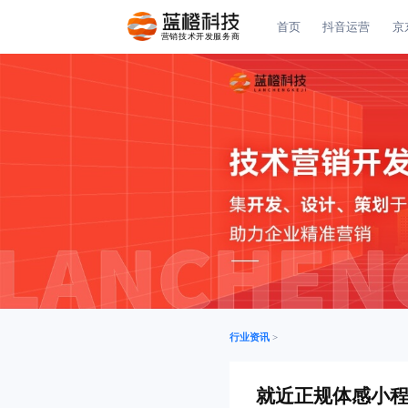
首页
抖音运营
京
营销技术开发服务商
行业资讯
>
就近正规体感小